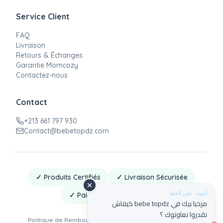
Service Client
FAQ
Livraison
Retours & Échanges
Garantie Momcozy
Contactez-nous
Contact
+213 661 797 930
Contact@bebetopdz.com
✓ Produits Certifiés
✓ Livraison Sécurisée
أمينة · على الخط
✓ Paiement à la Livraison
مرحبا بيك في bebe topdz كيفاش
نقدروا نعاونوك ؟
Politique de Remboursement
·
Politique de Confidentialité
·