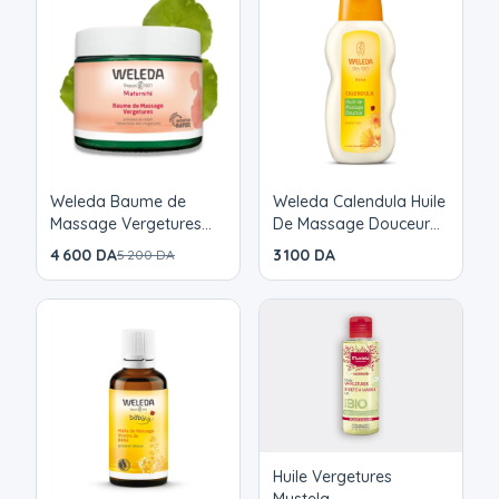
des vergetures déjà installéeso L'élasticité et la
tonicité de la peau sont améliorées L'Huile de
Massage Vergetures vous accompagne au cours
de la grossesse.
Weleda Baume de
Weleda Calendula Huile
Massage Vergetures
De Massage Douceur
150ml
Bebe 200ml
4 600 DA
3 100 DA
5 200 DA
Huile Vergetures
Mustela