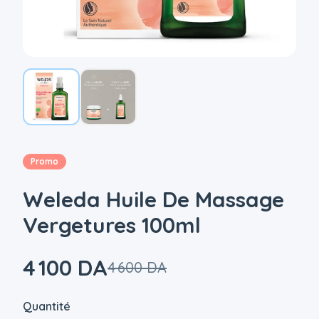
Promo
Weleda Huile De Massage
Vergetures 100ml
4 100 DA
4 600 DA
|
Quantité