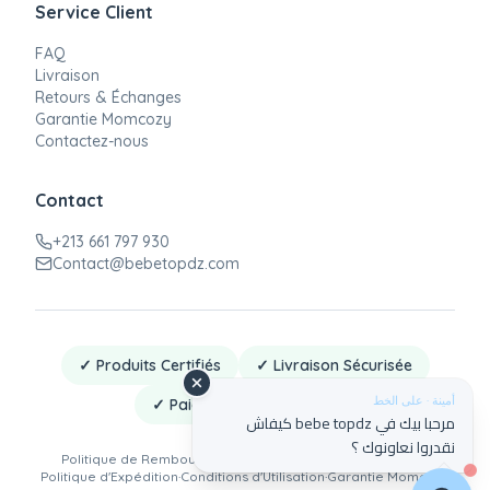
Service Client
FAQ
Livraison
Retours & Échanges
Garantie Momcozy
Contactez-nous
Contact
+213 661 797 930
Contact@bebetopdz.com
✓ Produits Certifiés
✓ Livraison Sécurisée
أمينة · على الخط
✓ Paiement à la Livraison
مرحبا بيك في bebe topdz كيفاش
نقدروا نعاونوك ؟
Politique de Remboursement
·
Politique de Confidentialité
·
Politique d'Expédition
·
Conditions d'Utilisation
·
Garantie Momcozy