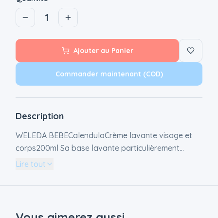
1
Ajouter au Panier
Commander maintenant (COD)
Description
WELEDA BEBECalendulaCrème lavante visage et
corps200ml Sa base lavante particulièrement
douce, sans savon, associée aux huiles d'amande
Lire tout
douce et de sésame bio fait de cette crème lavante
le produit idéal pour la toilette quotidienne des
nourrissons et des jeunes enfants. Cette crème
lavante, sans savon, est spécialement conçue pour
Vous aimerez aussi