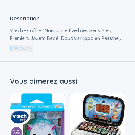
Description
VTech - Coffret Naissance Éveil des Sens Bleu,
Premiers Jouets Bébé, Doudou Hippo en Peluche,
Piano Lumineux et Interactif, Hochets Grenouille et
Lire tout
Miroir, Cadeau Nouveau-Né - Contenu en Français
Vous aimerez aussi