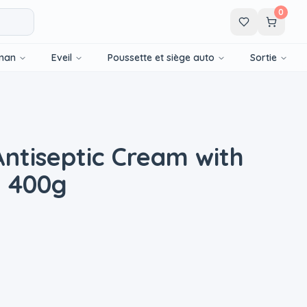
0
man
Eveil
Poussette et siège auto
Sortie
ntiseptic Cream with
- 400g