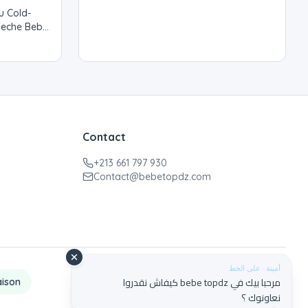
u Cold-
Seche Bebe
Contact
+213 661 797 930
Contact@bebetopdz.com
أمينة · على الخط
مرحبا بيك في bebe topdz كيفاش نقدروا
aison
نعاونوك ؟