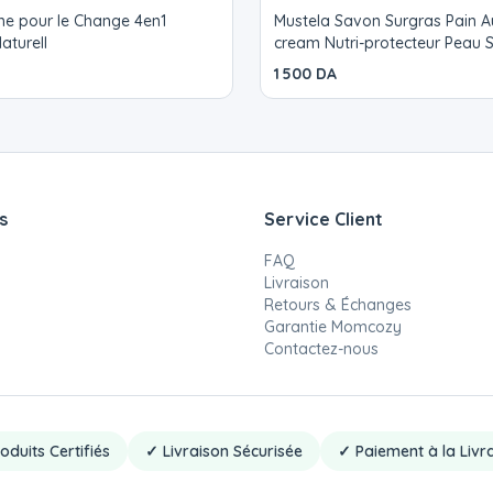
me pour le Change 4en1
Mustela Savon Surgras Pain A
aturell
cream Nutri-protecteur Peau 
100 g
1 500 DA
s
Service Client
FAQ
Livraison
Retours & Échanges
Garantie Momcozy
Contactez-nous
oduits Certifiés
✓ Livraison Sécurisée
✓ Paiement à la Livr