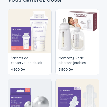
une solution pratique et hygiénique pour les
mamans actives.
Sachets de
Momcozy Kit de
conservation de lait
biberons jetables
maternel x50 Lansinoh
Momcozy, sacs de
4 200 DA
5 500 DA
conservation du lait
maternel étanches et
sans transfert