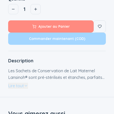
1
Ajouter au Panier
Commander maintenant (COD)
Description
Les Sachets de Conservation de Lait Maternel
Lansinoh® sont pré-stérilisés et étanches, parfaits
pour stocker le lait au réfrigérateur ou au
Lire tout
congélateur. Avec leur zip renforcé et leur double
jonction hermétique, ils garantissent une
conservation optimale. Ils permettent de tirer
directement le lait avec un tire-lait Lansinoh, offrant
Vous aimerez aussi