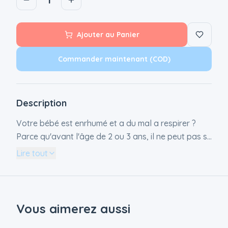
Ajouter au Panier
Commander maintenant (COD)
Description
Votre bébé est enrhumé et a du mal a respirer ?
Parce qu'avant l'âge de 2 ou 3 ans, il ne peut pas se
moucher seul, le mouche bébé ProRhinel est d'une
Lire tout
grande utilité. Il permet d'éliminer les sécrétions
nasales efficacement du nez de votre enfant. Ce
mouche bébé par aspiration se présente sous la
forme d'un appareil tubulaire souple transparent. Il
Vous aimerez aussi
est muni : d'un filtre spécial absorbant qui retient les