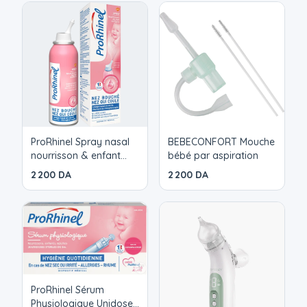
mucosités (aucun risque que les sécrétions ne
parviennent à votre bouche !), de deux embouts
jetables. Ergonomique, il est parfaitement adapté
au nez des bébés et fonctionne comme un
aspirateur manuel à mucosités.
ProRhinel Spray nasal
BEBECONFORT Mouche
nourrisson & enfant
bébé par aspiration
100ml
2 200 DA
2 200 DA
ProRhinel Sérum
Physiologique Unidoses