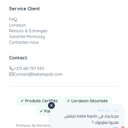
Service Client
FAQ
Livraison
Retours & Échanges
Garantie Momcozy
Contactez-nous
Contact
+213 661 797 930
Contact@bebetopdz.com
✓ Produits Certifiés
✓ Livraison Sécurisée
أمينة · على الخط
✓ Paiement à la Livraison
مرحبا بيك في bebe topdz كيفاش
نقدروا نعاونوك ؟
Politique de Remboursement
·
Politique de Confidentialité
·