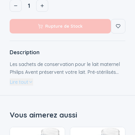
1
Rupture de Stock
Description
Les sachets de conservation pour le lait maternel
Philips Avent préservent votre lait. Pré-stérilisés
pour permettre une utilisation immédiate, ils
Lire tout
peuvent être placés au réfrigérateur comme au
congélateur. La protection ultime pour votre
laitSachets de conservation pour le lait maternel
180 ml Stockage Pré-stérilisé 25 sachets
Vous aimerez aussi