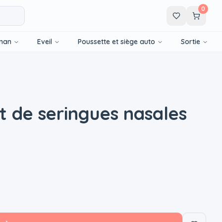
0
man
Eveil
Poussette et siège auto
Sortie
it de seringues nasales