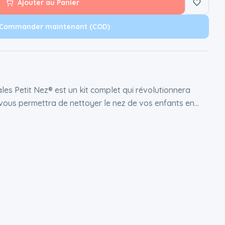
Ajouter au Panier
Commander maintenant (COD)
les Petit Nez® est un kit complet qui révolutionnera
il vous permettra de nettoyer le nez de vos enfants en
s soulager instantanément. Avec les seringues Petit
endant le mouchage !