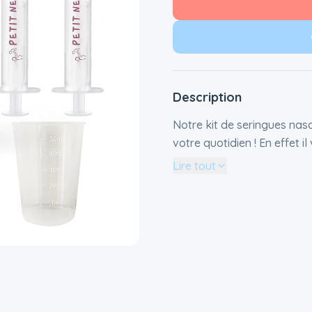
Description
Notre kit de seringues nasa
votre quotidien ! En effet 
une seule pression et de le
Lire tout
Nez® TERMINÉ les pleurs p