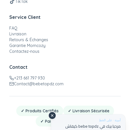
TikTok
Service Client
FAQ
Livraison
Retours & Échanges
Garantie Momcozy
Contactez-nous
Contact
+213 661 797 930
Contact@bebetopdz.com
✓ Produits Certifiés
✓ Livraison Sécurisée
أمينة · على الخط
✓ Paiement à la Livraison
مرحبا بيك في bebe topdz كيفاش