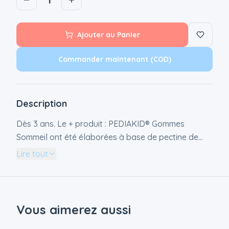
Ajouter au Panier
Commander maintenant (COD)
Description
Dès 3 ans. Le + produit : PEDIAKID® Gommes
Sommeil ont été élaborées à base de pectine de
pomme. Elles sont sans gélatine, sans
Lire tout
conservateurs, sans gluten, sans lactose, sans
arôme ni colorant artificiel. Complément alimentaire
sous forme de gommes à base d’extraits de
plantes. Les Gommes Sommeil PEDIAKID®
Vous aimerez aussi
réunissent des extraits de plantes rigoureusement