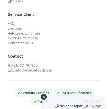
TikTok
Service Client
FAQ
Livraison
Retours & Échanges
Garantie Momcozy
Contactez-nous
Contact
+213 661 797 930
Contact@bebetopdz.com
✓ Produits Certifiés
✓ Livraison Sécurisée
أمينة · على الخط
✓ Paiement à la Livraison
مرحبا بيك في bebe topdz كيفاش