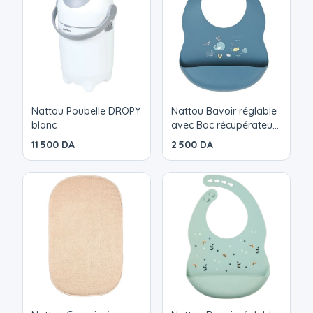
poubelle pratique, par exemple dans la salle de
bains !
Nattou Poubelle DROPY
Nattou Bavoir réglable
blanc
avec Bac récupérateur
Silicone bleu
11 500 DA
2 500 DA