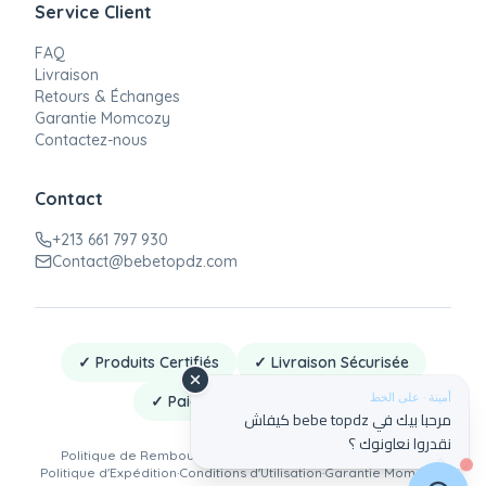
Service Client
FAQ
Livraison
Retours & Échanges
Garantie Momcozy
Contactez-nous
Contact
+213 661 797 930
Contact@bebetopdz.com
✓ Produits Certifiés
✓ Livraison Sécurisée
أمينة · على الخط
✓ Paiement à la Livraison
مرحبا بيك في bebe topdz كيفاش
نقدروا نعاونوك ؟
Politique de Remboursement
·
Politique de Confidentialité
·
Politique d'Expédition
·
Conditions d'Utilisation
·
Garantie Momcozy