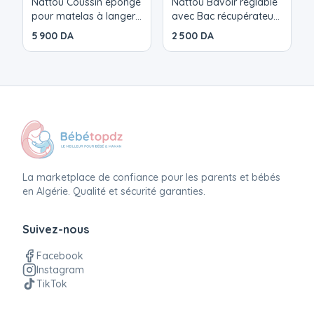
Nattou Coussin éponge
Nattou Bavoir réglable
pour matelas à langer
avec Bac récupérateur
Softy
Silicone verts
5 900 DA
2 500 DA
La marketplace de confiance pour les parents et bébés
en Algérie. Qualité et sécurité garanties.
Suivez-nous
Facebook
Instagram
TikTok