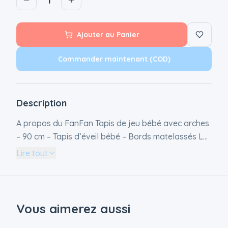
Ajouter au Panier
Commander maintenant (COD)
Description
A propos du FanFan Tapis de jeu bébé avec arches
– 90 cm – Tapis d’éveil bébé – Bords matelassés Le
pouf tapis d’éveil avec arches de Nattou allie
Lire tout
confort, sécurité et plaisir de jeu en un seul produit.
Le rembourrage épais et moelleux ainsi que le bord
matelassé surélevé assurent que votre bébé puisse
toujours s’allonger et jouer en toute sécurité. Les
Vous aimerez aussi
arches amovibles sont équipées de personnages et