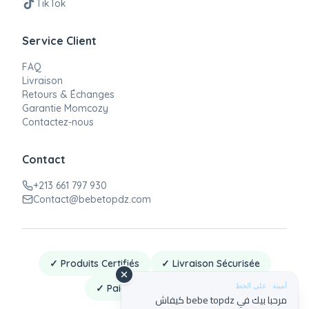
TikTok
Service Client
FAQ
Livraison
Retours & Échanges
Garantie Momcozy
Contactez-nous
Contact
+213 661 797 930
Contact@bebetopdz.com
✓ Produits Certifiés
✓ Livraison Sécurisée
أمينة · على الخط
✓ Paiement à la Livraison
مرحبا بيك في bebe topdz كيفاش