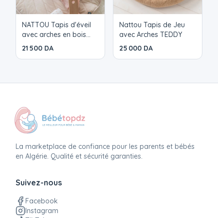
de magie dans l’univers de bébé, avec d’adorables
éléphanteaux et faons comme compagnons tout
NATTOU Tapis d'éveil
Nattou Tapis de Jeu
avec arches en bois
avec Arches TEDDY
doux. Des doudous aux accessoires : tout est conçu
(MILA, ZOË & LANA)
dans des matières moelleuses et des couleurs
21 500 DA
25 000 DA
harmonieuses qui inspirent calme et tendresse.
Fanfan associe des personnages attendrissants à
un design élégant et intemporel, offrant ainsi une
touche chaleureuse et ludique à chaque chambre
de bébé.
La marketplace de confiance pour les parents et bébés
en Algérie. Qualité et sécurité garanties.
Suivez-nous
Facebook
Instagram