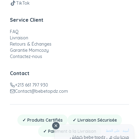
TikTok
Service Client
FAQ
Livraison
Retours & Échanges
Garantie Momcozy
Contactez-nous
Contact
+213 661 797 930
Contact@bebetopdz.com
✓ Produits Certifiés
✓ Livraison Sécurisée
أمينة · على الخط
✓ Paiement à la Livraison
مرحبا بيك في bebe topdz كيفاش