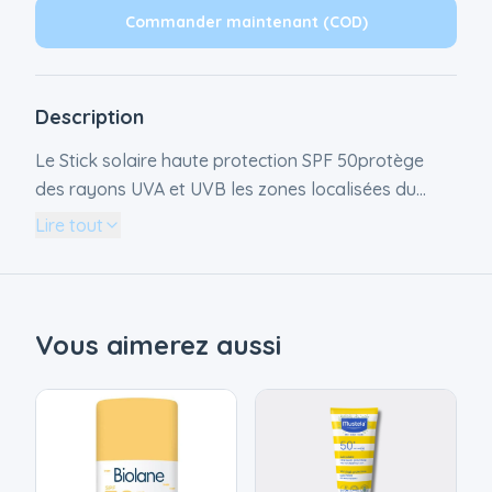
Commander maintenant (COD)
Description
Le Stick solaire haute protection SPF 50protège
des rayons UVA et UVB les zones localisées du
visage et corps. En retouche quotidienne, il convient
Lire tout
à toute la famille dès la naissance* y compris les
peaux à tendance atopique. Pour la santé de votre
nouveau-né, évitez son exposition directe au soleil
jusqu'à l'âge d'1 an
Vous aimerez aussi