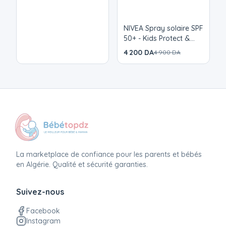
NIVEA Spray solaire SPF
50+ - Kids Protect &
Hydrate - Corps -
4 200 DA
4 900 DA
Enfant - 200 ml
La marketplace de confiance pour les parents et bébés
en Algérie. Qualité et sécurité garanties.
Suivez-nous
Facebook
Instagram