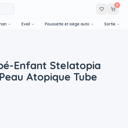
0
man
Eveil
Poussette et siège auto
Sortie
bé-Enfant Stelatopia
 Peau Atopique Tube