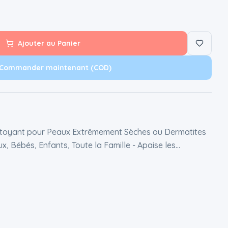
Ajouter au Panier
Commander maintenant (COD)
ttoyant pour Peaux Extrêmement Sèches ou Dermatites
, Bébés, Enfants, Toute la Famille - Apaise les
fum (200ml)