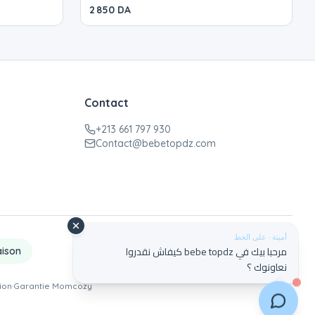
2 850 DA
Contact
+213 661 797 930
Contact@bebetopdz.com
أمينة · على الخط
مرحبا بيك في bebe topdz كيفاش نقدروا
aison
نعاونوك ؟
tion
·
Garantie Momcozy