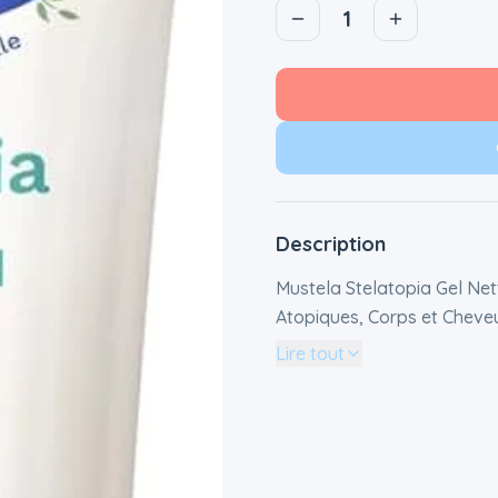
1
Description
Mustela Stelatopia Gel Ne
Atopiques, Corps et Cheveux
Démangeaisons, Sans Par
Lire tout