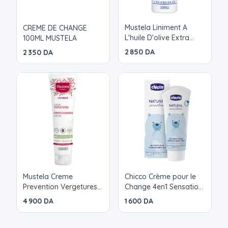
Mustela Liniment A
CREME DE CHANGE
L'huile D'olive Extra
100ML MUSTELA
Vierge Des La
2 850 DA
2 350 DA
Naissance 400ml
Mustela Creme
Chicco Crème pour le
Prevention Vergetures
Change 4en1 Sensation
150ml
Naturell
4 900 DA
1 600 DA