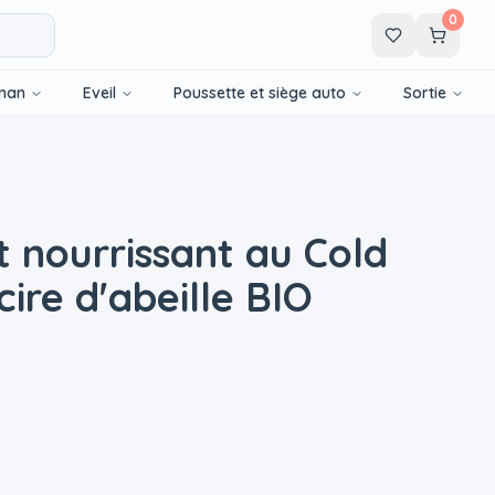
0
man
Eveil
Poussette et siège auto
Sortie
t nourrissant au Cold
ire d'abeille BIO