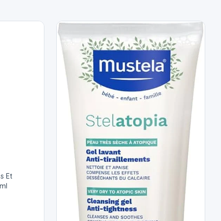
s Et
ml