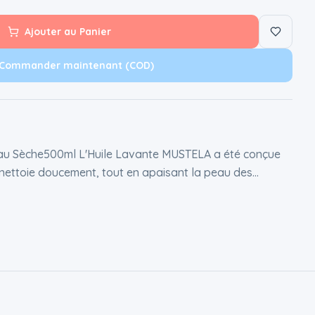
Ajouter au Panier
Commander maintenant (COD)
u Sèche500ml L'Huile Lavante MUSTELA a été conçue
 nettoie doucement, tout en apaisant la peau des
 Elle va nourrir la peau de façon intense et de la protéger
e peut provoquer l'eau calcaire. La peau de bébé
sse. L'huile lavante convient aux nourrissons dès la
s.