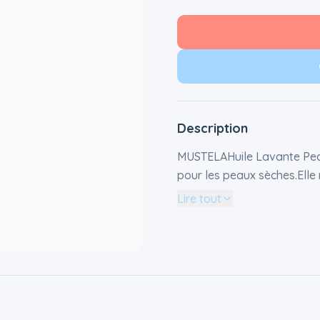
Description
MUSTELAHuile Lavante Pea
pour les peaux sèches.Elle
sensations de tiraillement.
Lire tout
du dessèchement cutané qu
retrouve douceur et souple
naissance, bébés et enfant