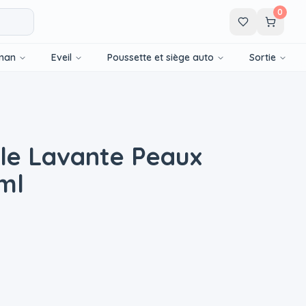
0
man
Eveil
Poussette et siège auto
Sortie
ile Lavante Peaux
ml