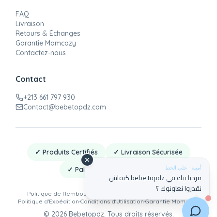
FAQ
Livraison
Retours & Échanges
Garantie Momcozy
Contactez-nous
Contact
+213 661 797 930
Contact@bebetopdz.com
✓ Produits Certifiés
✓ Livraison Sécurisée
أمينة · على الخط
✓ Paiement à la Livraison
مرحبا بيك في bebe topdz كيفاش
نقدروا نعاونوك ؟
Politique de Remboursement
·
Politique de Confidentialité
·
Politique d'Expédition
·
Conditions d'Utilisation
·
Garantie Momcozy
©
2026
Bebetopdz. Tous droits réservés.