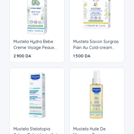
Sa texture riche et fondante pénètre facilement et
laisse une odeur très agréable sur la peau.
Mustela Hydra Bebe
Mustela Savon Surgras
Creme Visage Peaux
Pain Au Cold-cream
Normales 40 ml
Nutri-protecteur Peau
2 900 DA
1 500 DA
Seche Bebe 100 g
Mustela Stelatopia
Mustela Huile De