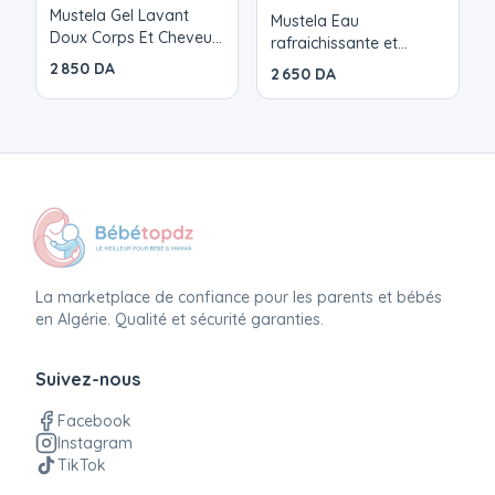
Mustela Gel Lavant
Mustela Eau
Doux Corps Et Cheveux
rafraichissante et
Peaux Normales 500ml
coiffante Bébé à l'Eau
2 850 DA
2 650 DA
de Camomille Bio
200ml
La marketplace de confiance pour les parents et bébés
en Algérie. Qualité et sécurité garanties.
Suivez-nous
Facebook
Instagram
TikTok