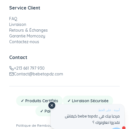
Service Client
FAQ
Livraison
Retours & Échanges
Garantie Momcozy
Contactez-nous
Contact
+213 661 797 930
Contact@bebetopdz.com
✓ Produits Certifiés
✓ Livraison Sécurisée
أمينة · على الخط
✓ Paiement à la Livraison
مرحبا بيك في bebe topdz كيفاش
نقدروا نعاونوك ؟
Politique de Remboursement
·
Politique de Confidentialité
·