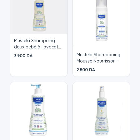
Mustela Shampoing
doux bébé à l'avocat
BIO 500ml
Mustela Shampooing
3 900 DA
Mousse Nourrisson
Prévient et élimine les
2 800 DA
croûtes de lait 150 ML