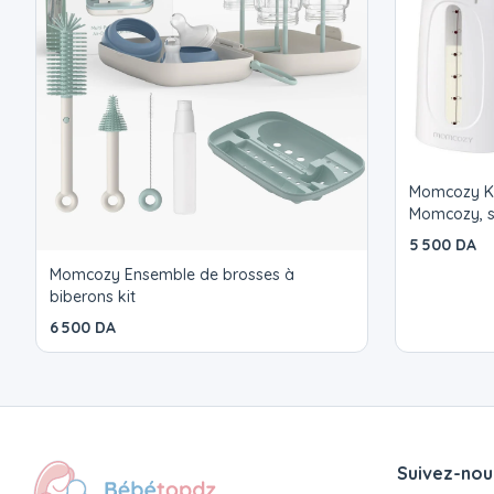
Momcozy Kit
Momcozy, sa
maternel ét
5 500 DA
Momcozy Ensemble de brosses à
biberons kit
6 500 DA
Suivez-nou