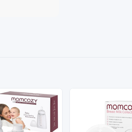
polyvalents：Le kit de bro
répondre à tous vos besoins 
pour tétines, et brosses en
Sûr et hygiénique ：Fabriqué
sans BPA, PVC ni phtalates
confortable et peuvent êtr