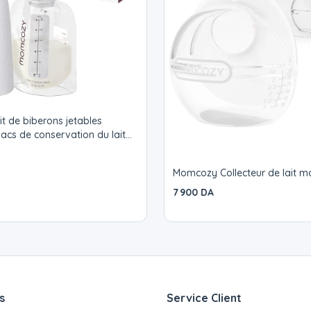
 de biberons jetables
cs de conservation du lait
anches et sans transfert
Momcozy Collecteur de lait m
7 900 DA
s
Service Client