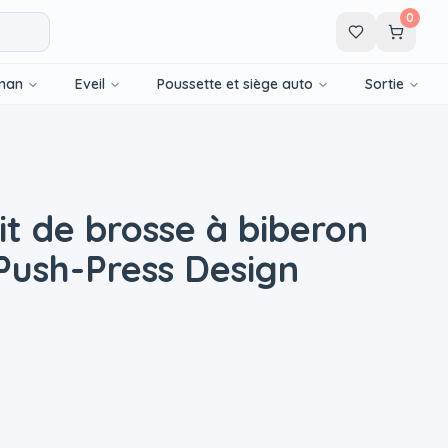
0
man
Eveil
Poussette et siège auto
Sortie
t de brosse à biberon
Push-Press Design