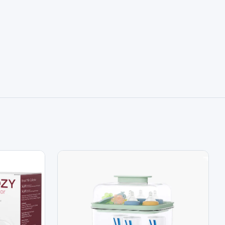
sses Momcozy comprend différentes têtes pour
:tête de brosse pour biberons et tire-lait, tête inclinée
 silicone pour les ouvertures étroites comme les pailles.
 en silicone de qualité alimentaire, ce set est garanti
.Les poignées antidérapantes offrent une prise en main
e suspendues pour un rangement facile.