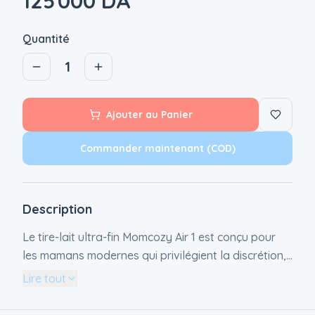
125 000 DA
Quantité
1
Ajouter au Panier
Commander maintenant (COD)
Description
Le tire-lait ultra-fin Momcozy Air 1 est conçu pour
les mamans modernes qui privilégient la discrétion,
l'efficacité et la praticité. Plus fin que les tire-laits
Lire tout
portables du marché, il offre une expérience
d'expression quasi invisible, permettant aux