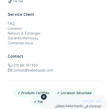
TikTok
Service Client
FAQ
Livraison
Retours & Échanges
Garantie Momcozy
Contactez-nous
Contact
+213 661 797 930
Contact@bebetopdz.com
✓ Produits Certifiés
✓ Livraison Sécurisée
أمينة · على الخط
✓ Paiement à la Livraison
مرحبا بيك في bebe topdz كيفاش