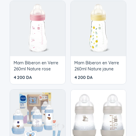
forme symétrique. La coupe évasée de la sucette lui
permet de respirer sans gêne. Ce coffret est idéal
pour les bébés âgés de 0 mois et plus.
Mam Biberon en Verre
Mam Biberon en Verre
260ml Nature rose
260ml Nature jaune
4 200 DA
4 200 DA