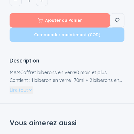
Ajouter au Panier
Commander maintenant (COD)
Description
MAMCoffret biberons en verre0 mois et plus
Contient : 1 biberon en verre 170ml + 2 biberons en
verre 260ml + 1 sucette naissance Le coffret
Lire tout
biberons en verre de MAM contient 3 biberons en
verre : - 1 biberon de 170ml - 2 biberons de 260mlLe
verre des biberons est un verre de qualité premium,
particulièrement résistantà la chaleur. Il contient
Vous aimerez aussi
aussi une sucette naissance en silicone avec une