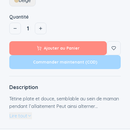
beige
Quantité
1
Ajouter au Panier
Commander maintenant (COD)
Description
Tétine plate et douce, semblable au sein de maman
pendant l’allaitement Peut ainsi alterner
facielement du sein au biberon et du biberon au
Lire tout
sein. Réduit les coliques et l`inconfort de bébé -
moins de coliques confirmées par 80% des mères2