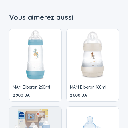
Fonction unique d’auto-stérilisation - facile et
rapide en seulement 3 minutes Facile à remplir, à
Vous aimerez aussi
utiliser et à nettoyer °Les produits MAM ne
contiennent pas de BPA conformément à la
réglementation en vigueur. Ils ne contiennent pas
non plus de BPS.
MAM Biberon 260ml
MAM Biberon 160ml
2 900 DA
2 600 DA