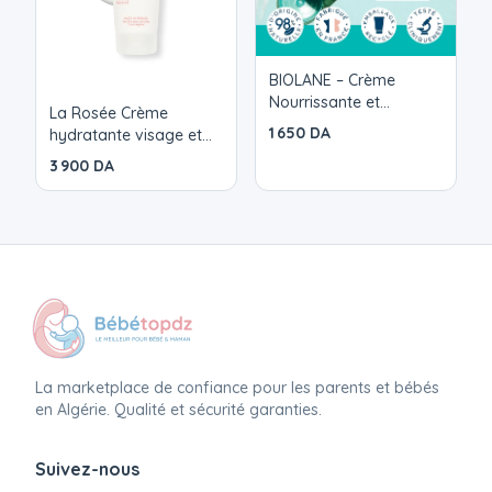
BIOLANE – Crème
Nourrissante et
La Rosée Crème
Hydratante - Bébé
1 650 DA
hydratante visage et
Visage et Corps -
corps
3 900 DA
Apaise et Protège la
peau - 98% d'origine
naturelle - 100 ml
La marketplace de confiance pour les parents et bébés
en Algérie. Qualité et sécurité garanties.
Suivez-nous