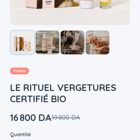
Promo
LE RITUEL VERGETURES
CERTIFIÉ BIO
16 800 DA
19 800 DA
|
Quantité