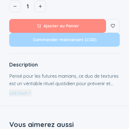
1
Ajouter au Panier
Commander maintenant (COD)
Description
Pensé pour les futures mamans, ce duo de textures
est un véritable rituel quotidien pour prévenir et
atténuer les vergetures. Notre coffret est composé
Lire tout
de : - L'huile vergetures, 100mL - La crème
vergetures, 200mL Ce produit est Certifié
biologique. Composé avec un minimum de 99,5%
d’ingrédients naturels. Fabriqué en France.
Vous aimerez aussi