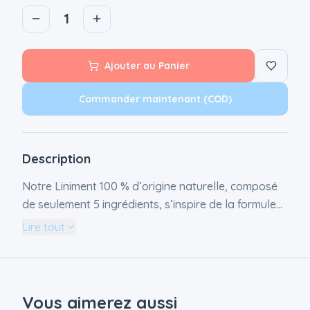
1
Ajouter au Panier
Commander maintenant (COD)
Description
Notre Liniment 100 % d’origine naturelle, composé
de seulement 5 ingrédients, s’inspire de la formule
originelle de la pharmacopée. Il nettoie le siège de
Lire tout
bébé tout en déposant un film lipidique nourrissant
et protecteur, grâce à l’huile d’olive extra-vierge
pressurisée à froid et la cire d’abeille. L’eau de
chaux neutralise l’acidité des selles et des urines,
Vous aimerez aussi