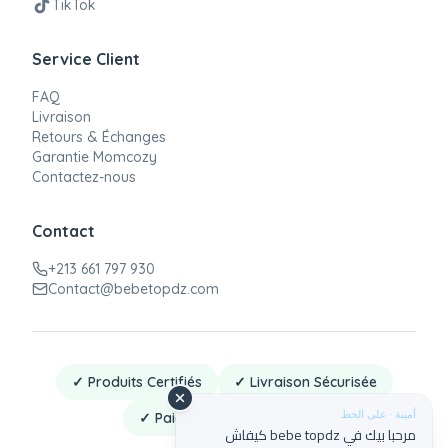
TikTok
Service Client
FAQ
Livraison
Retours & Échanges
Garantie Momcozy
Contactez-nous
Contact
+213 661 797 930
Contact@bebetopdz.com
✓ Produits Certifiés
✓ Livraison Sécurisée
أمينة · على الخط
✓ Paiement à la Livraison
مرحبا بيك في bebe topdz كيفاش