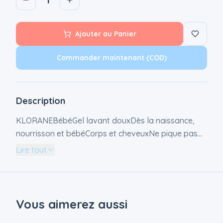
Ajouter au Panier
Commander maintenant (COD)
Description
KLORANEBébéGel lavant douxDès la naissance,
nourrisson et bébéCorps et cheveuxNe pique pas
les yeuxPeaux normales500ml Nouvelle formule
Lire tout
biodégradable : au Calendula apaisant obtenu à
partir de fleurs issues de culture bio. Riche en
agents hydratants, sa formule au parfum tendre et
relaxant nettoie tout en douceur. La peau est
Vous aimerez aussi
protégée du dessèchement et les cheveux sont