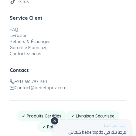
TikTok
Service Client
FAQ
Livraison
Retours & Échanges
Garantie Momcozy
Contactez-nous
Contact
+213 661 797 930
Contact@bebetopdz.com
✓ Produits Certifiés
✓ Livraison Sécurisée
أمينة · على الخط
✓ Paiement à la Livraison
مرحبا بيك في bebe topdz كيفاش