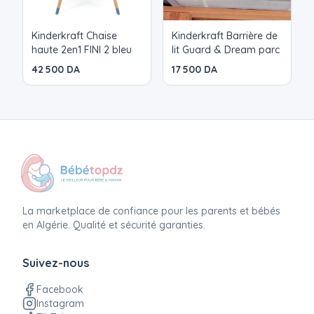
positionnement du corps de l'enfant et a un impact
positif sur son développement pendant le sommeil.
Kinderkraft Chaise
Kinderkraft Barrière de
haute 2en1 FINI 2 bleu
lit Guard & Dream parc
42 500 DA
17 500 DA
La marketplace de confiance pour les parents et bébés
en Algérie. Qualité et sécurité garanties.
Suivez-nous
Facebook
Instagram