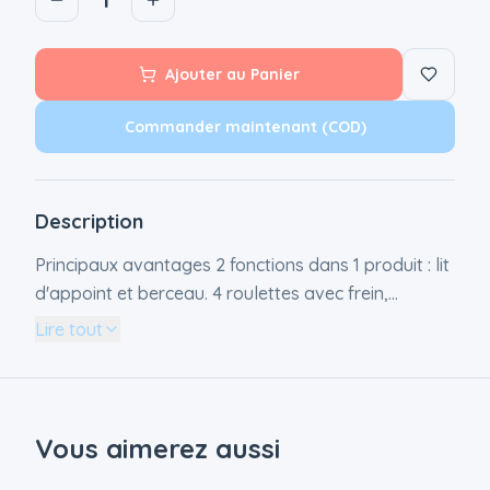
Ajouter au Panier
Commander maintenant (COD)
Description
Principaux avantages 2 fonctions dans 1 produit : lit
d'appoint et berceau. 4 roulettes avec frein,
facilitant le déplacement. Matelas et drap inclus.
Lire tout
Réglage de la hauteur, de la largeur, de l'angle
d'inclinaison Nuits communes à portée de main
NESTEE UP 2 est une véritable aubaine pour les
parents de nourrissons. Il s'agit d'un lit pratique 2 en
Vous aimerez aussi
1, qui sert de lit co-dodo et de lit bébé autonome,