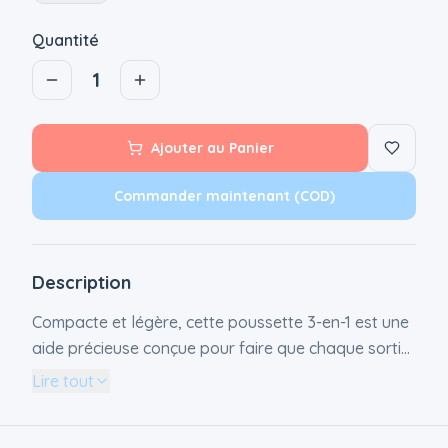
Quantité
1
Ajouter au Panier
Commander maintenant (COD)
Description
Compacte et légère, cette poussette 3-en-1 est une
aide précieuse conçue pour faire que chaque sortie
ressemble à une promenade au parc. Utilisable dès
Lire tout
la naissance grâce à sa position toute allongée
Compatible avec les coques Joie, ou n’importe