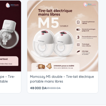
ez d'une production de lait améliorée et d'une solution
itement grâce à son protège-téton sans BPA. Il soulage
, rendant votre allaitement plus fluide et plus sûr.
otre extraction de lait en consultant notre guide des
s tétines de moins de 17 mm, pensez à améliorer votre
nets spécialement conçus par Elvie
ire-
Momcozy M5 double – Tire-lait électrique
 portable
portable mains libres
48 000 DA
53 000 DA