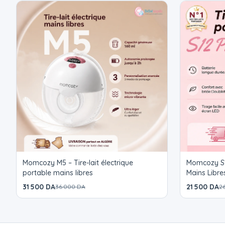
Momcozy M5 – Tire-lait électrique
Momcozy S12 Pro – Tire-L
portable mains libres
Mains Libr
31 500 DA
21 500 DA
36 000 DA
2