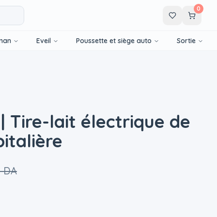
0
man
Eveil
Poussette et siège auto
Sortie
 | Tire-lait électrique de
italière
0 DA