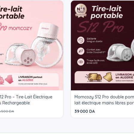
optimaux. SÉCURISÉ : Profit
aux douleurs liées à l'alla
les douleurs et les douleurs
PERSONNALISÉ : Maximisez v
tailles de tétines. Pour le
expérience avec nos coussi
ait Électrique
Momcozy S12 Pro double pompe – T
es Rechargeable
lait électrique mains libres
39 000 DA
6 500 DA