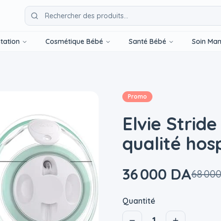
tation
Cosmétique Bébé
Santé Bébé
Soin Ma
Promo
Elvie Stride
qualité hosp
36 000 DA
68 00
|
Quantité
1