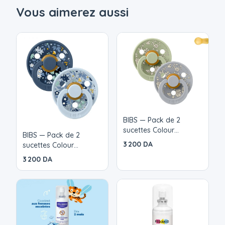
s'annonce particulièrement élevé (fête de famille,
Vous aimerez aussi
voyage en avion, etc.), le casque anti-bruit pour
bébé ou enfant de L2N est une solution efficace,
fiable et spécialement adaptée pour les petites
oreilles de bébé. Le modèle pour bébé convient
pour une utilisation chez les enfants à partir de 4
mois, et jusqu'à leur 3 ans. La version enfant est
recommandée pour les enfants à partir de 5 ans et
jusqu'à leurs 16 ans.
BIBS — Pack de 2
sucettes Colour
BIBS — Pack de 2
Caoutchouc 0- 6 mois
3 200 DA
sucettes Colour
Liberty Cape Sage Mix
Caoutchouc Liberty 0-6
3 200 DA
mois Chamomile Lawn
Baby blue mix