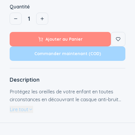
Quantité
1
Ajouter au Panier
Commander maintenant (COD)
Description
Protégez les oreilles de votre enfant en toutes
circonstances en découvrant le casque anti-bruit
pour bébé mis au point par L2N, disponible en
Lire tout
différents coloris ! Si vous prévoyez de vous rendre
à un concert, à un festival, à un feu d'artifice, ou
tout autre évènement où le niveau sonore