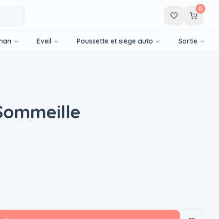
0
man
Eveil
Poussette et siège auto
Sortie
Sommeille