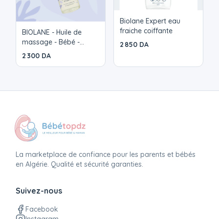
Pratique pour la maison ou les sorties Parfum :
Fraîcheur légère, subtile et agréable
Biolane Expert eau
fraiche coiffante
BIOLANE - Huile de
massage - Bébé -
2 850 DA
Détente - Parfum
2 300 DA
relaxant et apaisant -
99% d'ingrédients
d'origine naturels
La marketplace de confiance pour les parents et bébés
en Algérie. Qualité et sécurité garanties.
Suivez-nous
Facebook