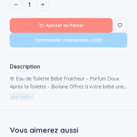
1
Ajouter au Panier
Commander maintenant (COD)
Description
🌸 Eau de Toilette Bébé Fraîcheur – Parfum Doux
Après la Toilette – Biolane Offrez à votre bébé une
fragrance délicate et fraîche après chaque toilette
Lire tout
avec l’Eau de Toilette Bébé Fraîcheur Biolane. Sa
formule douce et hypoallergénique est
spécialement conçue pour respecter la peau
sensible des nourrissons tout en apportant une
Vous aimerez aussi
touche parfumée agréable et légère. Cette eau de