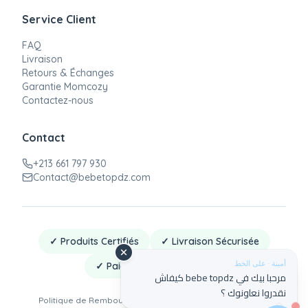
Service Client
FAQ
Livraison
Retours & Échanges
Garantie Momcozy
Contactez-nous
Contact
+213 661 797 930
Contact@bebetopdz.com
✓ Produits Certifiés
✓ Livraison Sécurisée
أمينة · على الخط
✓ Paiement à la Livraison
مرحبا بيك في bebe topdz كيفاش
نقدروا نعاونوك ؟
Politique de Remboursement
·
Politique de Confidentialité
·