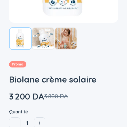
Promo
Biolane crème solaire
3 200 DA
3 800 DA
|
Quantité
1