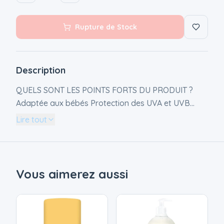
Rupture de Stock
Description
QUELS SONT LES POINTS FORTS DU PRODUIT ?
Adaptée aux bébés Protection des UVA et UVB
Fabriquée en France Formule testée cliniquement
Lire tout
sous contrôle médical Formule résistante à l'eau et
respectueuse des océans
Vous aimerez aussi