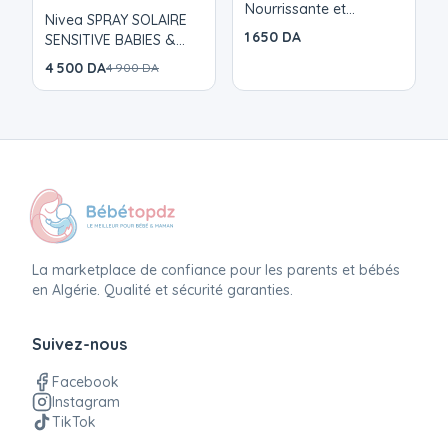
Nourrissante et
Nivea SPRAY SOLAIRE
Hydratante - Bébé
1 650 DA
SENSITIVE BABIES &
Visage et Corps -
KIDS FPS 50+
4 500 DA
4 900 DA
Apaise et Protège la
peau - 98% d'origine
naturelle - 100 ml
La marketplace de confiance pour les parents et bébés
en Algérie. Qualité et sécurité garanties.
Suivez-nous
Facebook
Instagram
TikTok