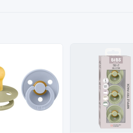
ne perde pas son objet p
Sucettes Bibs 0-6 mois Ultr
irritations Tétine en caoutc
de la mère Idéale pour apa