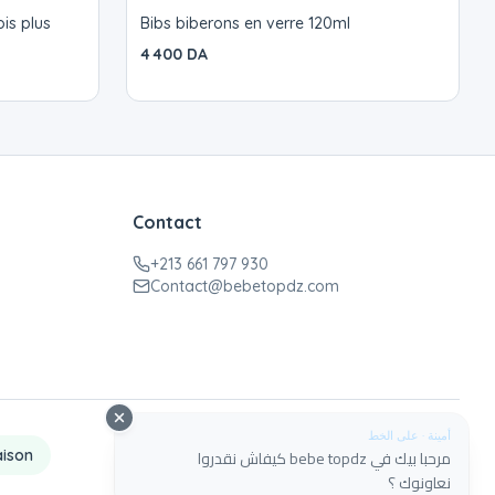
is plus
Bibs biberons en verre 120ml
4 400 DA
Contact
+213 661 797 930
Contact@bebetopdz.com
أمينة · على الخط
مرحبا بيك في bebe topdz كيفاش نقدروا
aison
نعاونوك ؟