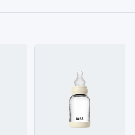
référé ! QUELS SONT LES POINTS FORTS DU PRODUIT ?
a légère et indéformable Collerette aérée pour éviter les
houc naturel doux et flexible Tétine ronde qui imite le sein
iser votre enfant