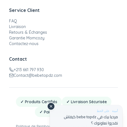
Service Client
FAQ
Livraison
Retours & Échanges
Garantie Momcozy
Contactez-nous
Contact
+213 661 797 930
Contact@bebetopdz.com
✓ Produits Certifiés
✓ Livraison Sécurisée
أمينة · على الخط
✓ Paiement à la Livraison
مرحبا بيك في bebe topdz كيفاش
نقدروا نعاونوك ؟
Politique de Remboursement
·
Politique de Confidentialité
·