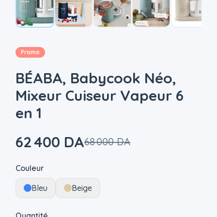
Promo
BÉABA, Babycook Néo,
Mixeur Cuiseur Vapeur 6
en 1
62 400 DA
68 000 DA
|
Couleur
Bleu
Beige
Quantité