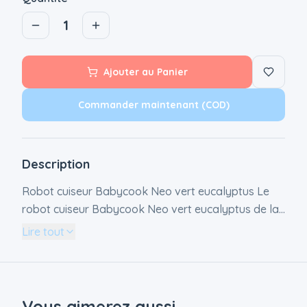
1
Ajouter au Panier
Commander maintenant (COD)
Description
Robot cuiseur Babycook Neo vert eucalyptus Le
robot cuiseur Babycook Neo vert eucalyptus de la
marque Béaba est très pratique et fonctionnel. Il
Lire tout
cuit, mixe, réchauffe et décongèle les petits plats de
bébé. Son design esthétique lui permet en plus de
s'intégrer facilement dans la cuisine.
Caractéristiques techniques : - Cuisson vapeur en 15
Vous aimerez aussi