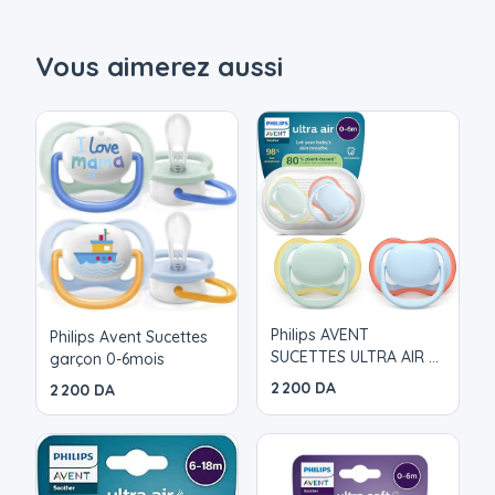
décorations sont disponibles. Laisse la peau
respirer Texture idéal pour une sensation de confort
Vous aimerez aussi
Respecte la forme naturelle du palais, des dents et
des gencives Stérilisation et rangement dans un
même boitier
Philips AVENT
Philips Avent Sucettes
SUCETTES ULTRA AIR 0-
garçon 0-6mois
6 MOIS
2 200 DA
2 200 DA