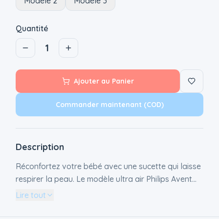
Modèle 2
Modèle 3
Quantité
1
Ajouter au Panier
Commander maintenant (COD)
Description
Réconfortez votre bébé avec une sucette qui laisse
respirer la peau. Le modèle ultra air Philips Avent
est doté de trous extra-larges qui maintiennent la
Lire tout
peau au sec. Sa collerette légère est conçue pour
optimiser la circulation de l'air. Différents coloris et